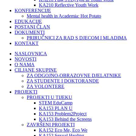
KA210 Reflective Youth Work
KONFERENCIJE
Mental health in Academia: Hot Potato
EDUKACIJE
POSTANI ČLAN
DOKUMENTI
PRIRUČNICI ZA RAD S DJECOM I MLADIMA
KONTAKT
NASLOVNICA
NOVOSTI
O NAMA
CILJANE SKUPINE
ZA ODGOJNO-OBRAZOVNE DJELATNIKE
ZA STUDENTE I DOKTORANDE
ZA VOLONTERE
PROJEKTI
PROJEKTI U TIJEKU
STEM EduCamp
KA153 PLAN U
KA153 Problem2Project
KA153 Behind the Screens
ZAVRŠENI PROJEKTI
KA152 Eco Me, Eco We
KA152 Sexual Healing