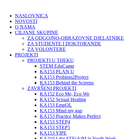
NASLOVNICA
NOVOSTI
O NAMA
CILJANE SKUPINE
ZA ODGOJNO-OBRAZOVNE DJELATNIKE
ZA STUDENTE I DOKTORANDE
ZA VOLONTERE
PROJEKTI
PROJEKTI U TIJEKU
STEM EduCamp
KA153 PLAN U
KA153 Problem2Project
KA153 Behind the Screens
ZAVRŠENI PROJEKTI
KA152 Eco Me, Eco We
KA152 Sexual Healing
KA153 EmpOL
KA153 Mind my gap
KA153 Practice Makes Perfect
KA153 STEP4
KA153 STEP5
KA153 YIPE
KA210 I dig STE(A)M in Youth Work