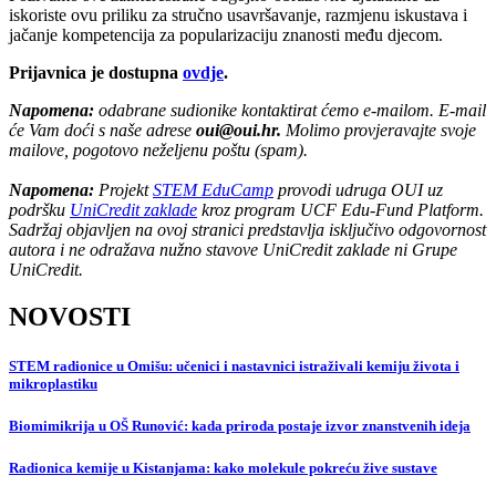
iskoriste ovu priliku za stručno usavršavanje, razmjenu iskustava i
jačanje kompetencija za popularizaciju znanosti među djecom.
Prijavnica je dostupna
ovdje
.
Napomena:
odabrane sudionike kontaktirat ćemo e-mailom. E-mail
će Vam doći s naše adrese
oui@oui.hr
.
Molimo provjeravajte svoje
mailove, pogotovo neželjenu poštu (spam).
Napomena:
Projekt
STEM EduCamp
provodi udruga OUI uz
podršku
UniCredit zaklade
kroz program UCF Edu-Fund Platform.
Sadržaj objavljen na ovoj stranici predstavlja isključivo odgovornost
autora i ne odražava nužno stavove UniCredit zaklade ni Grupe
UniCredit.
NOVOSTI
STEM radionice u Omišu: učenici i nastavnici istraživali kemiju života i
mikroplastiku
Biomimikrija u OŠ Runović: kada priroda postaje izvor znanstvenih ideja
Radionica kemije u Kistanjama: kako molekule pokreću žive sustave