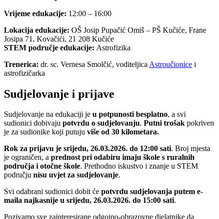
Vrijeme edukacije:
12:00 – 16:00
Lokacija edukacije:
OŠ Josip Pupačić Omiš – PŠ Kučiće, Frane
Josipa 71, Kovačići, 21 208 Kučiće
STEM područje edukacije:
Astrofizika
Trenerica:
dr. sc. Vernesa Smolčić, voditeljica
Astroučionice
i
astrofizičarka
Sudjelovanje i prijave
Sudjelovanje na edukaciji je
u potpunosti besplatno
, a svi
sudionici dobivaju
potvrdu o sudjelovanju
.
Putni trošak
pokriven
je za sudionike koji putuju
više od 30 kilometara.
Rok za prijavu je srijedu, 26.03.2026. do 12:00 sati
. Broj mjesta
je ograničen, a
prednost pri odabiru imaju škole s ruralnih
područja i otočne škole
. Prethodno iskustvo i znanje u STEM
području
nisu uvjet za sudjelovanje
.
Svi odabrani sudionici dobit će
potvrdu sudjelovanja putem e-
maila najkasnije u srijedu, 26.03.2026. do 15:00 sati
.
Pozivamo sve zainteresirane odgojno-obrazovne djelatnike da