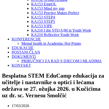
KA153 EmpOL
KA153 Mind my gap
KA153 Practice Makes Perfect
KA153 STEP4
KA153 STEP5
KA153 YIPE
KA210 I dig STE(A)M in Youth Work
KA210 Reflective Youth Work
KONFERENCIJE
Mental health in Academia: Hot Potato
EDUKACIJE
POSTANI ČLAN
DOKUMENTI
PRIRUČNICI ZA RAD S DJECOM I MLADIMA
KONTAKT
Besplatna STEM EduCamp edukacija za
učitelje i nastavnike o optici i lećama
održava se 27. ožujka 2026. u Kučićima
uz dr. sc. Vernesu Smolčić
17/03/2026