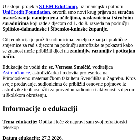
U sklopu projekta
STEM EduCamp
, uz financijsku potporu
UniCredit Foundation
, otvorili smo novi krug prijava za
stručna
usavršavanja namijenjena učiteljima, nastavnicima i stručnim
suradnicima
koji rade s djecom od 1. do 8. razreda na području
Splitsko-dalmatinske
i
Šibensko-kninske županije
.
Cilj edukacija je pružiti sudionicima temeljna znanja i praktične
smjernice za rad s djecom na području astrofizike te pokazati kako
se znanost može približiti djeci na
zanimljiv, razumljiv i poticajan
način
.
Edukacije će voditi
dr. sc. Vernesa Smolčić
, voditeljica
Astroučionice
, astrofizičarka i redovita profesorica na
Prirodoslovno-matematičkom fakultetu Sveučilišta u Zagrebu. Kroz
svoje predavanje, sudionicima će približiti osnovne pojmove iz
astrofizike te ih osnažiti za provedbu radionica i aktivnosti s djecom
u školskom okruženju.
Informacije o edukaciji
Tema edukacije:
Optika i leće & napravi sam svoj refraktorski
teleskop
Datum edukacije:
27.3.2026.