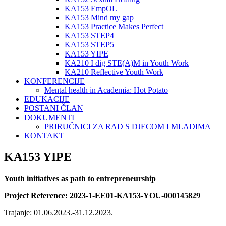
KA153 EmpOL
KA153 Mind my gap
KA153 Practice Makes Perfect
KA153 STEP4
KA153 STEP5
KA153 YIPE
KA210 I dig STE(A)M in Youth Work
KA210 Reflective Youth Work
KONFERENCIJE
Mental health in Academia: Hot Potato
EDUKACIJE
POSTANI ČLAN
DOKUMENTI
PRIRUČNICI ZA RAD S DJECOM I MLADIMA
KONTAKT
KA153 YIPE
Youth initiatives as path to entrepreneurship
Project Reference: 2023-1-EE01-KA153-YOU-000145829
Trajanje: 01.06.2023.-31.12.2023.