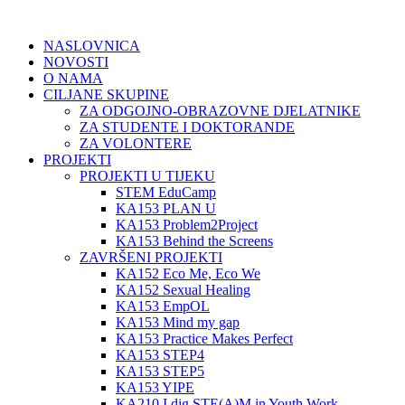
NASLOVNICA
NOVOSTI
O NAMA
CILJANE SKUPINE
ZA ODGOJNO-OBRAZOVNE DJELATNIKE
ZA STUDENTE I DOKTORANDE
ZA VOLONTERE
PROJEKTI
PROJEKTI U TIJEKU
STEM EduCamp
KA153 PLAN U
KA153 Problem2Project
KA153 Behind the Screens
ZAVRŠENI PROJEKTI
KA152 Eco Me, Eco We
KA152 Sexual Healing
KA153 EmpOL
KA153 Mind my gap
KA153 Practice Makes Perfect
KA153 STEP4
KA153 STEP5
KA153 YIPE
KA210 I dig STE(A)M in Youth Work