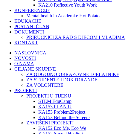
KA210 Reflective Youth Work
KONFERENCIJE
Mental health in Academia: Hot Potato
EDUKACIJE
POSTANI ČLAN
DOKUMENTI
PRIRUČNICI ZA RAD S DJECOM I MLADIMA
KONTAKT
NASLOVNICA
NOVOSTI
O NAMA
CILJANE SKUPINE
ZA ODGOJNO-OBRAZOVNE DJELATNIKE
ZA STUDENTE I DOKTORANDE
ZA VOLONTERE
PROJEKTI
PROJEKTI U TIJEKU
STEM EduCamp
KA153 PLAN U
KA153 Problem2Project
KA153 Behind the Screens
ZAVRŠENI PROJEKTI
KA152 Eco Me, Eco We
KA152 Sexual Healing