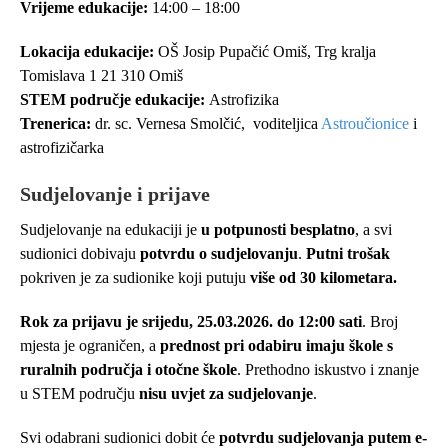
Vrijeme edukacije:
14:00 – 18:00
Lokacija edukacije:
OŠ Josip Pupačić Omiš, Trg kralja
Tomislava 1 21 310 Omiš
STEM područje edukacije:
Astrofizika
Trenerica:
dr. sc. Vernesa Smolčić, voditeljica
Astroučionice
i
astrofizičarka
Sudjelovanje i prijave
Sudjelovanje na edukaciji je
u potpunosti besplatno
, a svi
sudionici dobivaju
potvrdu o sudjelovanju
.
Putni trošak
pokriven je za sudionike koji putuju
više od 30 kilometara.
Rok za prijavu je srijedu, 25.03.2026. do 12:00 sati
. Broj
mjesta je ograničen, a
prednost pri odabiru imaju škole s
ruralnih područja i otočne škole
. Prethodno iskustvo i znanje
u STEM području
nisu uvjet za sudjelovanje
.
Svi odabrani sudionici dobit će
potvrdu sudjelovanja putem e-