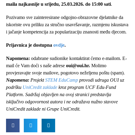
maila najkasnije u srijedu, 25.03.2026. do 15:00 sati
.
Pozivamo sve zainteresirane odgojno-obrazovne djelatnike da
iskoriste ovu priliku za stručno usavršavanje, razmjenu iskustava
i jačanje kompetencija za popularizaciju znanosti među djecom.
Prijavnica je dostupna
ovdje
.
Napomena:
odabrane sudionike kontaktirat ćemo e-mailom. E-
mail će Vam doći s naše adrese
oui@oui.hr
.
Molimo
provjeravajte svoje mailove, pogotovo neželjenu poštu (spam).
Napomena:
Projekt
STEM EduCamp
provodi udruga OUI uz
podršku
UniCredit zaklade
kroz program UCF Edu-Fund
Platform. Sadržaj objavljen na ovoj stranici predstavlja
isključivo odgovornost autora i ne odražava nužno stavove
UniCredit zaklade ni Grupe UniCredit.