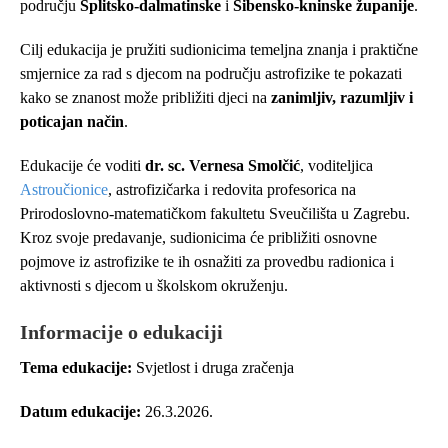
području
Splitsko-dalmatinske
i
Šibensko-kninske županije
.
Cilj edukacija je pružiti sudionicima temeljna znanja i praktične
smjernice za rad s djecom na području astrofizike te pokazati
kako se znanost može približiti djeci na
zanimljiv, razumljiv i
poticajan način
.
Edukacije će voditi
dr. sc. Vernesa Smolčić
, voditeljica
Astroučionice
, astrofizičarka i redovita profesorica na
Prirodoslovno-matematičkom fakultetu Sveučilišta u Zagrebu.
Kroz svoje predavanje, sudionicima će približiti osnovne
pojmove iz astrofizike te ih osnažiti za provedbu radionica i
aktivnosti s djecom u školskom okruženju.
Informacije o edukaciji
Tema edukacije:
Svjetlost i druga zračenja
Datum edukacije:
26.3.2026.