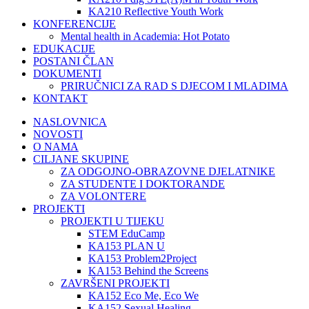
KA210 Reflective Youth Work
KONFERENCIJE
Mental health in Academia: Hot Potato
EDUKACIJE
POSTANI ČLAN
DOKUMENTI
PRIRUČNICI ZA RAD S DJECOM I MLADIMA
KONTAKT
NASLOVNICA
NOVOSTI
O NAMA
CILJANE SKUPINE
ZA ODGOJNO-OBRAZOVNE DJELATNIKE
ZA STUDENTE I DOKTORANDE
ZA VOLONTERE
PROJEKTI
PROJEKTI U TIJEKU
STEM EduCamp
KA153 PLAN U
KA153 Problem2Project
KA153 Behind the Screens
ZAVRŠENI PROJEKTI
KA152 Eco Me, Eco We
KA152 Sexual Healing