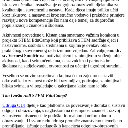
iskustvo učenika i osnaživanje odgojno-obrazovnih djelatnika za
kvalitetniju i suvremeniju nastavu. Kada djeca imaju priliku učiti
kroz iskustvo, a nastavnici kroz stručno vodstvo i praktične primjere
razvijaju nove kompetencije što nam daje temelj za dugoročnu
popularizaciju znanosti u školama.
Aktivnosti provedene u Kistanjama smatramo važnim korakom u
projektu STEM EduCamp koji približava STEM sadržaje djeci i
nastavnicima, osobito u sredinama u kojima je ovakav oblik
praktičnog i suvremenog rada iznimno vrijedan. Zahvaljujemo
dr.
sc. Vernesi Smolčić
na motivirajućem i zanimljivom vođenju obje
aktivnosti, kao i svim učenicima, nastavnicima i partnerskim
školama na sudjelovanju, otvorenosti za učenje i ugodnoj suradnji.
Veselimo se novim susretima u kojima ćemo zajedno nastaviti
otkrivati kako znanost može biti razumljiva, poticajna, zanimljiva i
bliska svima, a vi pogledajte u galerijama kako nam je bilo.
Tko i zašto radi STEM EduCamp?
Udruga OUI
djeluje kao platforma za povezivanje dionika u sustavu
odgoja i obrazovanja, s naglaskom na dostupnost znanosti, razvoj
znanstvene pismenosti te podršku formalnom i neformalnom
obrazovanju. U svom radu udruga promiče znanstveno utemeljeno
promišljanje, jačanje pedagoških kapaciteta odgojno-obrazovnih