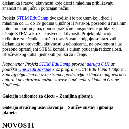
djelatnika i razvoj aktivnosti koje djeci i mladima približavaju
znanost na uključiv i poticajan način.
Projekt
STEM EduCamp
dvogodišnji je program koji djeci i
mladima od 11 do 19 godina u južnoj Hrvatskoj, posebno u ruralnim
i otočnim područjima, donosi praktične i inspirativne prilike za
učenje STEM-a kroz iskustvene aktivnosti. Projekt uključuje
radionice za učenike, stručno usavršavanje odgojno-obrazovnih
djelatnika te provedbu aktivnosti u učionicama, na otvorenom i uz
posebno opremljeni STEM kombi, s ciljem poticanja radoznalosti,
istraživačkog duha i jednakih prilika za učenje.
Napomena: Projekt
STEM EduCamp
provodi
udruga OUI
uz
podršku
UniCredit zaklade
kroz program UCF Edu-Fund Platform.
Sadržaj objavljen na ovoj stranici predstavlja isključivo odgovornost
autora i ne odražava nužno stavove UniCredit zaklade ni Grupe
UniCredit.
Galerija radionice za djecu – Zemljina gibanja
Galerija stručnog usavršavanja – Sunčev sustav i gibanja
planeta
NOVOSTI