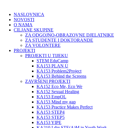
NASLOVNICA
NOVOSTI
O NAMA
CILJANE SKUPINE
ZA ODGOJNO-OBRAZOVNE DJELATNIKE
ZA STUDENTE I DOKTORANDE
ZA VOLONTERE
PROJEKTI
PROJEKTI U TIJEKU
STEM EduCamp
KA153 PLAN U
KA153 Problem2Project
KA153 Behind the Screens
ZAVRŠENI PROJEKTI
KA152 Eco Me, Eco We
KA152 Sexual Healing
KA153 EmpOL
KA153 Mind my gap
KA153 Practice Makes Perfect
KA153 STEP4
KA153 STEP5
KA153 YIPE
KA210 I dig STE(A)M in Youth Work