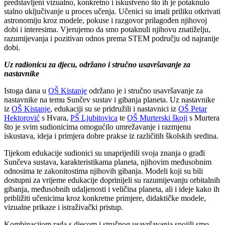
predstavljeni vizualno, konkretno i iskustveno što ih je potaknulo
stalno uključivanje u proces učenja. Učenici su imali priliku otkrivati
astronomiju kroz modele, pokuse i razgovor prilagođen njihovoj
dobi i interesima. Vjerujemo da smo potaknuli njihovu znatiželju,
razumijevanja i pozitivan odnos prema STEM području od najranije
dobi.
Uz radionicu za djecu, održano i stručno usavršavanje za
nastavnike
Istoga dana u
OŠ Kistanje
održano je i stručno usavršavanje za
nastavnike na temu Sunčev sustav i gibanja planeta. Uz nastavnike
iz
OŠ Kistanje
, edukaciji su se pridružili i nastavnici iz
OŠ Petar
Hektorović
s Hvara,
PŠ Ljubitovica
te
OŠ Murterski škoji
s Murtera
što je svim sudionicima omogućilo umrežavanje i razmjenu
iskustava, ideja i primjera dobre prakse iz različitih školskih sredina.
Tijekom edukacije sudionici su unaprijedili svoja znanja o građi
Sunčeva sustava, karakteristikama planeta, njihovim međusobnim
odnosima te zakonitostima njihovih gibanja. Modeli koji su bili
dostupni za vrijeme edukacije doprinijeli su razumijevanju orbitalnih
gibanja, međusobnih udaljenosti i veličina planeta, ali i ideje kako ih
približiti učenicima kroz konkretne primjere, didaktičke modele,
vizualne prikaze i istraživački pristup.
Kombinacijom rada s djecom i stručnog usavršavanja spojili smo