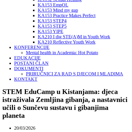
KA153 EmpOL
KA153 Mind my gap
KA153 Practice Makes Perfect
KA153 STEP4
KA153 STEP5
KA153 YIPE
KA210 I dig STE(A)M in Youth Work
KA210 Reflective Youth Work
KONFERENCIJE
Mental health in Academia: Hot Potato
EDUKACIJE
POSTANI ČLAN
DOKUMENTI
PRIRUČNICI ZA RAD S DJECOM I MLADIMA
KONTAKT
STEM EduCamp u Kistanjama: djeca
istraživala Zemljina gibanja, a nastavnici
učili o Sunčevu sustavu i gibanjima
planeta
20/03/2026