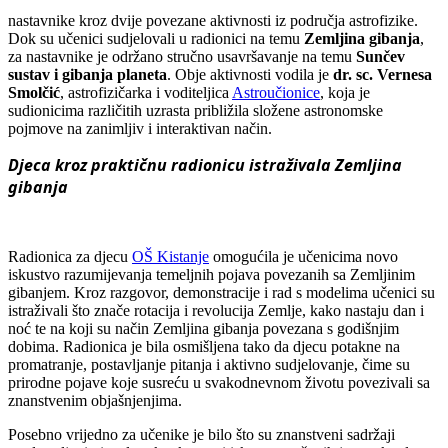
nastavnike kroz dvije povezane aktivnosti iz područja astrofizike.
Dok su učenici sudjelovali u radionici na temu
Zemljina gibanja
,
za nastavnike je održano stručno usavršavanje na temu
Sunčev
sustav i gibanja planeta
. Obje aktivnosti vodila je
dr. sc. Vernesa
Smolčić
, astrofizičarka i voditeljica
Astroučionice
, koja je
sudionicima različitih uzrasta približila složene astronomske
pojmove na zanimljiv i interaktivan način.
Djeca kroz praktičnu radionicu istraživala Zemljina
gibanja
Radionica za djecu
OŠ Kistanje
omogućila je učenicima novo
iskustvo razumijevanja temeljnih pojava povezanih sa Zemljinim
gibanjem. Kroz razgovor, demonstracije i rad s modelima učenici su
istraživali što znače rotacija i revolucija Zemlje, kako nastaju dan i
noć te na koji su način Zemljina gibanja povezana s godišnjim
dobima. Radionica je bila osmišljena tako da djecu potakne na
promatranje, postavljanje pitanja i aktivno sudjelovanje, čime su
prirodne pojave koje susreću u svakodnevnom životu povezivali sa
znanstvenim objašnjenjima.
Posebno vrijedno za učenike je bilo što su znanstveni sadržaji