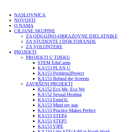
NASLOVNICA
NOVOSTI
O NAMA
CILJANE SKUPINE
ZA ODGOJNO-OBRAZOVNE DJELATNIKE
ZA STUDENTE I DOKTORANDE
ZA VOLONTERE
PROJEKTI
PROJEKTI U TIJEKU
STEM EduCamp
KA153 PLAN U
KA153 Problem2Project
KA153 Behind the Screens
ZAVRŠENI PROJEKTI
KA152 Eco Me, Eco We
KA152 Sexual Healing
KA153 EmpOL
KA153 Mind my gap
KA153 Practice Makes Perfect
KA153 STEP4
KA153 STEP5
KA153 YIPE
KA210 I dig STE(A)M in Youth Work