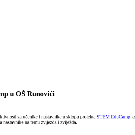
amp u OŠ Runovići
ivnosti za učenike i nastavnike u sklopu projekta
STEM EduCamp
ko
za nastavnike na temu zvijezda i zviježđa.