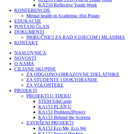
KA210 Reflective Youth Work
KONFERENCIJE
Mental health in Academia: Hot Potato
EDUKACIJE
POSTANI ČLAN
DOKUMENTI
PRIRUČNICI ZA RAD S DJECOM I MLADIMA
KONTAKT
NASLOVNICA
NOVOSTI
O NAMA
CILJANE SKUPINE
ZA ODGOJNO-OBRAZOVNE DJELATNIKE
ZA STUDENTE I DOKTORANDE
ZA VOLONTERE
PROJEKTI
PROJEKTI U TIJEKU
STEM EduCamp
KA153 PLAN U
KA153 Problem2Project
KA153 Behind the Screens
ZAVRŠENI PROJEKTI
KA152 Eco Me, Eco We
KA152 Sexual Healing