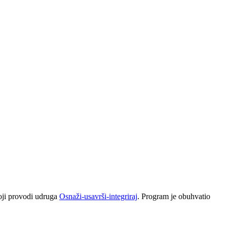
ji provodi udruga
Osnaži-usavrši-integriraj
. Program je obuhvatio