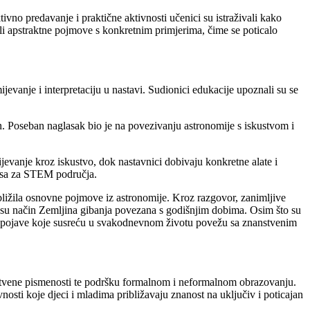
ivno predavanje i praktične aktivnosti učenici su istraživali kako
vali apstraktne pojmove s konkretnim primjerima, čime se poticalo
evanje i interpretaciju u nastavi. Sudionici edukacije upoznali su se
in. Poseban naglasak bio je na povezivanju astronomije s iskustvom i
evanje kroz iskustvo, dok nastavnici dobivaju konkretne alate i
resa za STEM područja.
ibližila osnovne pojmove iz astronomije. Kroz razgovor, zanimljive
oji su način Zemljina gibanja povezana s godišnjim dobima. Osim što su
irodne pojave koje susreću u svakodnevnom životu povežu sa znanstvenim
nstvene pismenosti te podršku formalnom i neformalnom obrazovanju.
sti koje djeci i mladima približavaju znanost na uključiv i poticajan