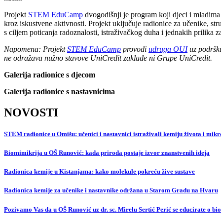
Projekt
STEM EduCamp
dvogodišnji je program koji djeci i mladima
kroz iskustvene aktivnosti. Projekt uključuje radionice za učenike,
s ciljem poticanja radoznalosti, istraživačkog duha i jednakih prilika z
Napomena: Projekt
STEM EduCamp
provodi
udruga OUI
uz podrš
ne odražava nužno stavove UniCredit zaklade ni Grupe UniCredit.
Galerija radionice s djecom
Galerija radionice s nastavnicima
NOVOSTI
STEM radionice u Omišu: učenici i nastavnici istraživali kemiju života i mikr
Biomimikrija u OŠ Runović: kada priroda postaje izvor znanstvenih ideja
Radionica kemije u Kistanjama: kako molekule pokreću žive sustave
Radionica kemije za učenike i nastavnike održana u Starom Gradu na Hvaru
Pozivamo Vas da u OŠ Runović uz dr. sc. Mirelu Sertić Perić se educirate o bi