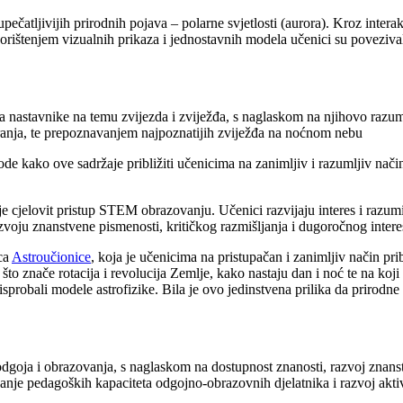
čatljivijih prirodnih pojava – polarne svjetlosti (aurora). Kroz interakt
. Korištenjem vizualnih prikaza i jednostavnih modela učenici su povezi
 nastavnike na temu zvijezda i zviježđa, s naglaskom na njihovo razumij
tranja, te prepoznavanjem najpoznatijih zviježđa na noćnom nebu
tode kako ove sadržaje približiti učenicima na zanimljiv i razumljiv nač
 cjelovit pristup STEM obrazovanju. Učenici razvijaju interes i razumij
zvoju znanstvene pismenosti, kritičkog razmišljanja i dugoročnog inte
ica
Astroučionice
, koja je učenicima na pristupačan i zanimljiv način pr
i što znače rotacija i revolucija Zemlje, kako nastaju dan i noć te na k
ja i isprobali modele astrofizike. Bila je ovo jedinstvena prilika da pr
 odgoja i obrazovanja, s naglaskom na dostupnost znanosti, razvoj zna
e pedagoških kapaciteta odgojno-obrazovnih djelatnika i razvoj aktivno