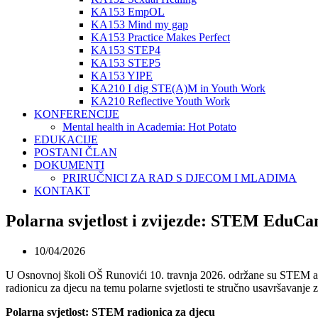
KA153 EmpOL
KA153 Mind my gap
KA153 Practice Makes Perfect
KA153 STEP4
KA153 STEP5
KA153 YIPE
KA210 I dig STE(A)M in Youth Work
KA210 Reflective Youth Work
KONFERENCIJE
Mental health in Academia: Hot Potato
EDUKACIJE
POSTANI ČLAN
DOKUMENTI
PRIRUČNICI ZA RAD S DJECOM I MLADIMA
KONTAKT
Polarna svjetlost i zvijezde: STEM EduC
10/04/2026
U Osnovnoj školi OŠ Runovići 10. travnja 2026. održane su STEM akt
radionicu za djecu na temu polarne svjetlosti te stručno usavršavanje 
Polarna svjetlost: STEM radionica za djecu