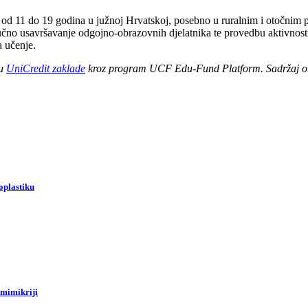
 od 11 do 19 godina u južnoj Hrvatskoj, posebno u ruralnim i otočnim p
 stručno usavršavanje odgojno-obrazovnih djelatnika te provedbu aktiv
a učenje.
ku
UniCredit zaklade
kroz program UCF Edu-Fund Platform. Sadržaj objav
oplastiku
omimikriji