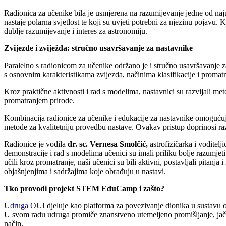
Radionica za učenike bila je usmjerena na razumijevanje jedne od najupe
nastaje polarna svjetlost te koji su uvjeti potrebni za njezinu pojavu
dublje razumijevanje i interes za astronomiju.
Zvijezde i zviježđa: stručno usavršavanje za nastavnike
Paralelno s radionicom za učenike održano je i stručno usavršavanje za
s osnovnim karakteristikama zvijezda, načinima klasifikacije i proma
Kroz praktične aktivnosti i rad s modelima, nastavnici su razvijali me
promatranjem prirode.
Kombinacija radionice za učenike i edukacije za nastavnike omogućuje
metode za kvalitetniju provedbu nastave. Ovakav pristup doprinosi ra
Radionice je vodila
dr. sc. Vernesa Smolčić,
astrofizičarka i voditelj
demonstracije i rad s modelima učenici su imali priliku bolje razumjet
učili kroz promatranje, naši učenici su bili aktivni, postavljali pitan
objašnjenjima i sadržajima koje obrađuju u nastavi.
Tko provodi projekt STEM EduCamp i zašto?
Udruga OUI
djeluje kao platforma za povezivanje dionika u sustavu
U svom radu udruga promiče znanstveno utemeljeno promišljanje, jačanj
način.