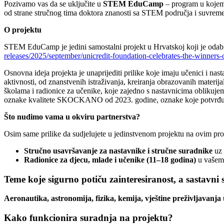
Pozivamo vas da se uključite u
STEM EduCamp
– program u kojem
od strane stručnog tima doktora znanosti sa STEM područja i suvr
O projektu
STEM EduCamp je jedini samostalni projekt u Hrvatskoj koji je odabra
releases/2025/september/
unicredit-foundation-
celebrates-the-winners-
Osnovna ideja projekta je unaprijediti prilike koje imaju učenici i n
aktivnosti, od znanstvenih istraživanja, kreiranja obrazovanih materi
školama i radionice za učenike, koje zajedno s nastavnicima oblikuj
oznake kvalitete SKOCKANO od 2023. godine, oznake koje potvrđuje 
Što nudimo vama u okviru partnerstva?
Osim same prilike da sudjelujete u jedinstvenom projektu na ovim pr
Stručno usavršavanje za nastavnike i stručne suradnike
uz
Radionice za djecu, mlade i učenike (11–18 godina)
u vaše
Teme koje sigurno potiču zainteresiranost, a sastavni
Aeronautika, astronomija, fizika, kemija, vještine preživljavanj
Kako funkcionira suradnja na projektu?