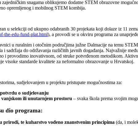
 zajedničkim snagama oblikujemo dodatne STEM obrazovne mogućnosti z
emeno opremljenog i mobilnog STEM kombija.
n u selekciji od ukupno odabranih 30 projekata koji dolaze iz 11 zema
of-the-
edu-fund-plat.html
), a provodi se u okviru programa za unaprjeđ
astavnici u ruralnim i otočnim područjima južne Dalmacije na temu STEM-
jala i sadržaja do održavanja različitih javnih događanja. Najvažnije m
emo i provodimo inovativnom, od struke potvrđenom metodikom. Aktivno
visoke standarde kvalitete za neformalno obrazovanje u Hrvatskoj.
ostorima, sudjelovanjem u projektu pristupate mogućnostima za:
potvrdu o sudjelovanju
m
vanjskom ili unutarnjem prostoru
– svaka škola prema svojim mog
 su dio programa:
a u prirodi, te kuharstvo vođeno znanstvenim principima
(da, i mole