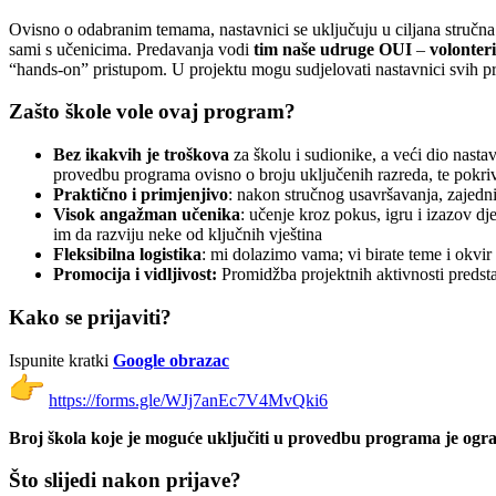
Ovisno o odabranim temama, nastavnici se uključuju u ciljana stručna
sami s učenicima. Predavanja vodi
tim naše udruge OUI
–
volonter
“hands-on” pristupom. U projektu mogu sudjelovati nastavnici svih pro
Zašto škole vole ovaj program?
Bez ikakvih je troškova
za školu i sudionike, a veći dio nasta
provedbu programa ovisno o broju uključenih razreda, te pokri
Praktično i primjenjivo
: nakon stručnog usavršavanja, zajedni
Visok angažman učenika
: učenje kroz pokus, igru i izazov d
im da razviju neke od ključnih vještina
Fleksibilna logistika
: mi dolazimo vama; vi birate teme i okvir
Promocija i vidljivost:
Promidžba projektnih aktivnosti predst
Kako se prijaviti?
Ispunite kratki
Google obrazac
https://forms.gle/
WJj7anEc7V4MvQki6
Broj škola koje je moguće uključiti u provedbu programa je ogr
Što slijedi nakon prijave?