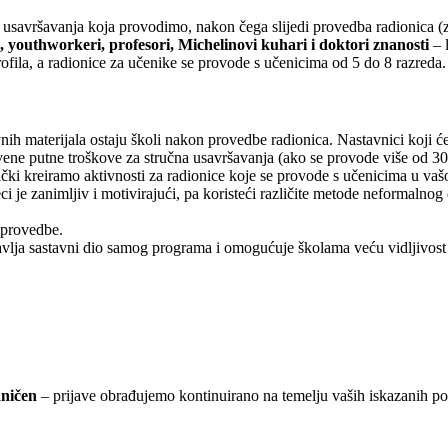
 usavršavanja koja provodimo, nakon čega slijedi provedba radionica (z
i, youthworkeri, profesori, Michelinovi kuhari i doktori znanosti
– l
fila, a radionice za učenike se provode s učenicima od 5 do 8 razreda.
vnih materijala ostaju školi nakon provedbe radionica. Nastavnici koji 
vene putne troškove za stručna usavršavanja (ako se provode više od 3
čki kreiramo aktivnosti za radionice koje se provode s učenicima u vašoj
jeci je zanimljiv i motivirajući, pa koristeći različite metode neforma
 provedbe.
avlja sastavni dio samog programa i omogućuje školama veću vidljivost
aničen
– prijave obrađujemo kontinuirano na temelju vaših iskazanih pot