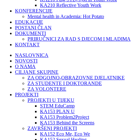
KA210 Reflective Youth Work
KONFERENCIJE
Mental health in Academia: Hot Potato
EDUKACIJE
POSTANI ČLAN
DOKUMENTI
PRIRUČNICI ZA RAD S DJECOM I MLADIMA
KONTAKT
NASLOVNICA
NOVOSTI
O NAMA
CILJANE SKUPINE
ZA ODGOJNO-OBRAZOVNE DJELATNIKE
ZA STUDENTE I DOKTORANDE
ZA VOLONTERE
PROJEKTI
PROJEKTI U TIJEKU
STEM EduCamp
KA153 PLAN U
KA153 Problem2Project
KA153 Behind the Screens
ZAVRŠENI PROJEKTI
KA152 Eco Me, Eco We
KA152 Sexual Healing