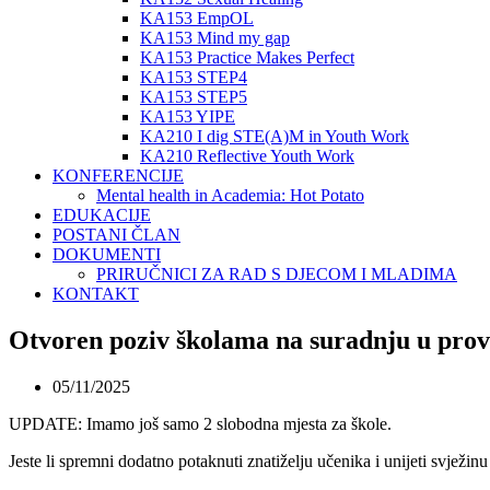
KA153 EmpOL
KA153 Mind my gap
KA153 Practice Makes Perfect
KA153 STEP4
KA153 STEP5
KA153 YIPE
KA210 I dig STE(A)M in Youth Work
KA210 Reflective Youth Work
KONFERENCIJE
Mental health in Academia: Hot Potato
EDUKACIJE
POSTANI ČLAN
DOKUMENTI
PRIRUČNICI ZA RAD S DJECOM I MLADIMA
KONTAKT
Otvoren poziv školama na suradnju u pr
05/11/2025
UPDATE: Imamo još samo 2 slobodna mjesta za škole.
Jeste li spremni dodatno potaknuti znatiželju učenika i unijeti svjež