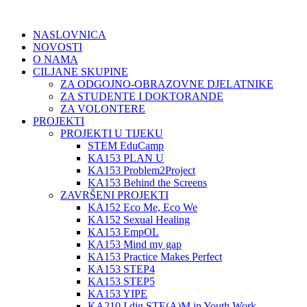
NASLOVNICA
NOVOSTI
O NAMA
CILJANE SKUPINE
ZA ODGOJNO-OBRAZOVNE DJELATNIKE
ZA STUDENTE I DOKTORANDE
ZA VOLONTERE
PROJEKTI
PROJEKTI U TIJEKU
STEM EduCamp
KA153 PLAN U
KA153 Problem2Project
KA153 Behind the Screens
ZAVRŠENI PROJEKTI
KA152 Eco Me, Eco We
KA152 Sexual Healing
KA153 EmpOL
KA153 Mind my gap
KA153 Practice Makes Perfect
KA153 STEP4
KA153 STEP5
KA153 YIPE
KA210 I dig STE(A)M in Youth Work