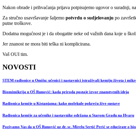
Nakon obrade i prihvaćanja prijava potpisujemo ugovor o suradnji, n
Za stručno usavršavanje šaljemo
potvrdu o sudjelovanju
po završetk
putne troškove.
Dodatna mogućnost je i da obogatite neke od važnih dana koje u školi
Jer znanost ne mora biti teška ni komplicirana.
Vaš OUI tim.
NOVOSTI
STEM radionice u Omišu: učenici i nastavnici istraživali kemiju života i mikr
Biomimikrija u OŠ Runović: kada priroda postaje izvor znanstvenih ideja
Radionica kemije u Kistanjama: kako molekule pokreću žive sustave
Radionica kemije za učenike i nastavnike održana u Starom Gradu na Hvaru
Pozivamo Vas da u OŠ Runović uz dr. sc. Mirelu Sertić Perić se educirate o bi