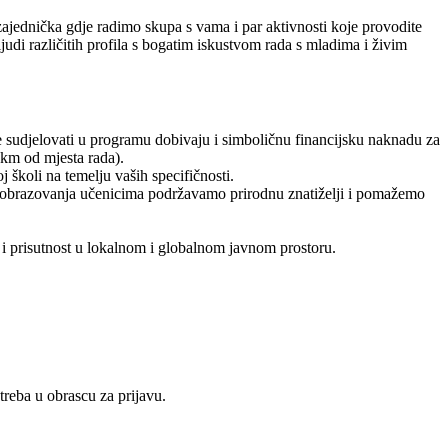
ajednička gdje radimo skupa s vama i par aktivnosti koje provodite
judi različitih profila s bogatim iskustvom rada s mladima i živim
će sudjelovati u programu dobivaju i simboličnu financijsku naknadu za
0km od mjesta rada).
 školi na temelju vaših specifičnosti.
lnog obrazovanja učenicima podržavamo prirodnu znatiželji i pomažemo
 i prisutnost u lokalnom i globalnom javnom prostoru.
reba u obrascu za prijavu.