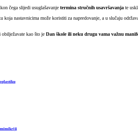
akon čega slijedi usuglašavanje
termina stručnih usavršavanja
te uskl
u koja nastavnicima može koristiti za napredovanje, a u slučaju održa
 obilježavate kao što je
Dan škole ili neku drugu vama važnu manife
oplastiku
omimikriji