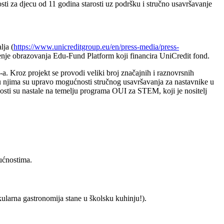
a djecu od 11 godina starosti uz podršku i stručno usavršavanje
lja (
https://www.unicreditgroup.
eu/en/press-media/press-
enje obrazovanja Edu-Fund Platform koji financira UniCredit fond.
a. Kroz projekt se provodi veliki broj značajnih i raznovrsnih
eđu njima su upravo mogućnosti stručnog usavršavanja za nastavnike u
sti su nastale na temelju programa OUI za STEM, koji je nositelj
ućnostima.
kularna gastronomija stane u školsku kuhinju!).