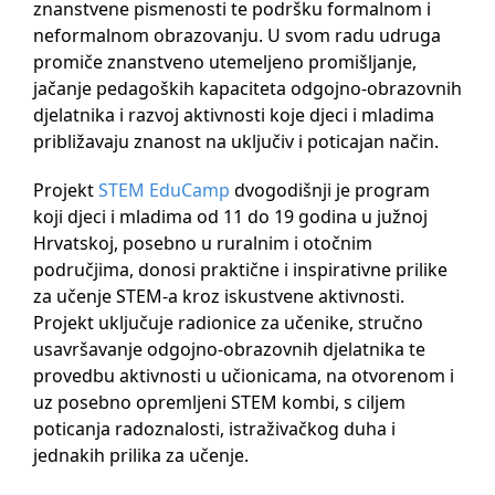
znanstvene pismenosti te podršku formalnom i
neformalnom obrazovanju. U svom radu udruga
promiče znanstveno utemeljeno promišljanje,
jačanje pedagoških kapaciteta odgojno-obrazovnih
djelatnika i razvoj aktivnosti koje djeci i mladima
približavaju znanost na uključiv i poticajan način.
Projekt
STEM EduCamp
dvogodišnji je program
koji djeci i mladima od 11 do 19 godina u južnoj
Hrvatskoj, posebno u ruralnim i otočnim
područjima, donosi praktične i inspirativne prilike
za učenje STEM-a kroz iskustvene aktivnosti.
Projekt uključuje radionice za učenike, stručno
usavršavanje odgojno-obrazovnih djelatnika te
provedbu aktivnosti u učionicama, na otvorenom i
uz posebno opremljeni STEM kombi, s ciljem
poticanja radoznalosti, istraživačkog duha i
jednakih prilika za učenje.