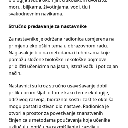
biologija svuda oko njih: u školskom dvorištu,
moru, biljkama, životinjama, vodi, tlu i
svakodnevnim navikama.
Stručno predavanje za nastavnike
Za nastavnike je održana radionica usmjerena na
primjenu ekoloških tema u obrazovnom radu.
Naglasak je bio na metodama i tehnikama koje
pomažu složene biološke i ekološke pojmove
približiti učenicima na jasan, istraživački i poticajan
način.
Nastavnici su kroz stručno usavršavanje dobili
priliku promišljati o tome kako teme ekologije,
održivog razvoja, bioraznolikosti i zaštite okoliša
mogu postati aktivan dio nastave. Radionica je
otvorila prostor za povezivanje znanstvenih
činjenica s metodama poučavanja koje učenike
uključuju, potiču na razmišljanje i razvijaju