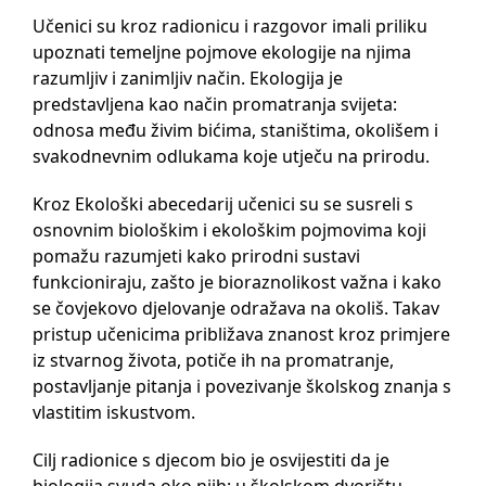
Učenici su kroz radionicu i razgovor imali priliku
upoznati temeljne pojmove ekologije na njima
razumljiv i zanimljiv način. Ekologija je
predstavljena kao način promatranja svijeta:
odnosa među živim bićima, staništima, okolišem i
svakodnevnim odlukama koje utječu na prirodu.
Kroz Ekološki abecedarij učenici su se susreli s
osnovnim biološkim i ekološkim pojmovima koji
pomažu razumjeti kako prirodni sustavi
funkcioniraju, zašto je bioraznolikost važna i kako
se čovjekovo djelovanje odražava na okoliš. Takav
pristup učenicima približava znanost kroz primjere
iz stvarnog života, potiče ih na promatranje,
postavljanje pitanja i povezivanje školskog znanja s
vlastitim iskustvom.
Cilj radionice s djecom bio je osvijestiti da je