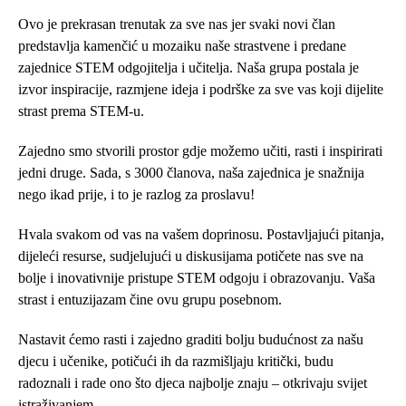
Ovo je prekrasan trenutak za sve nas jer svaki novi član
predstavlja kamenčić u mozaiku naše strastvene i predane
zajednice STEM odgojitelja i učitelja. Naša grupa postala je
izvor inspiracije, razmjene ideja i podrške za sve vas koji dijelite
strast prema STEM-u.
Zajedno smo stvorili prostor gdje možemo učiti, rasti i inspirirati
jedni druge. Sada, s 3000 članova, naša zajednica je snažnija
nego ikad prije, i to je razlog za proslavu!
Hvala svakom od vas na vašem doprinosu. Postavljajući pitanja,
dijeleći resurse, sudjelujući u diskusijama potičete nas sve na
bolje i inovativnije pristupe STEM odgoju i obrazovanju. Vaša
strast i entuzijazam čine ovu grupu posebnom.
Nastavit ćemo rasti i zajedno graditi bolju budućnost za našu
djecu i učenike, potičući ih da razmišljaju kritički, budu
radoznali i rade ono što djeca najbolje znaju – otkrivaju svijet
istraživanjem.