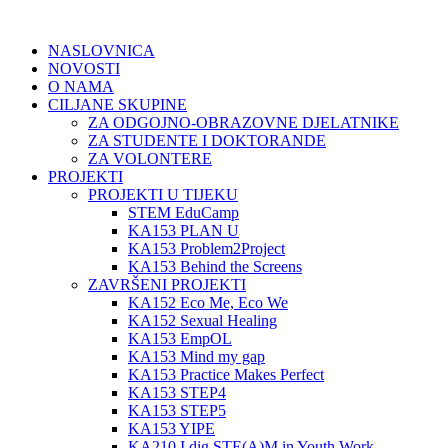
NASLOVNICA
NOVOSTI
O NAMA
CILJANE SKUPINE
ZA ODGOJNO-OBRAZOVNE DJELATNIKE
ZA STUDENTE I DOKTORANDE
ZA VOLONTERE
PROJEKTI
PROJEKTI U TIJEKU
STEM EduCamp
KA153 PLAN U
KA153 Problem2Project
KA153 Behind the Screens
ZAVRŠENI PROJEKTI
KA152 Eco Me, Eco We
KA152 Sexual Healing
KA153 EmpOL
KA153 Mind my gap
KA153 Practice Makes Perfect
KA153 STEP4
KA153 STEP5
KA153 YIPE
KA210 I dig STE(A)M in Youth Work