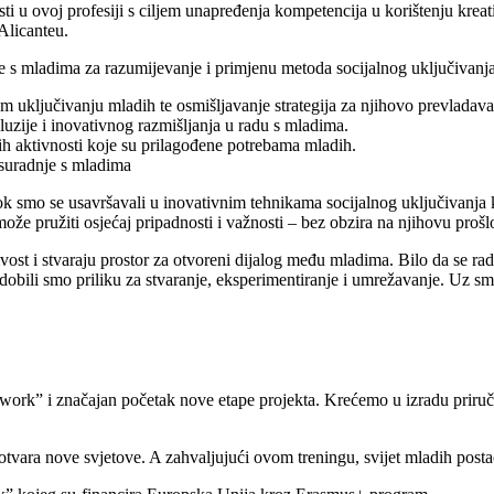
i u ovoj profesiji s ciljem unapređenja kompetencija u korištenju kreat
licanteu.
 s mladima za razumijevanje i primjenu metoda socijalnog uključivanja, 
 uključivanju mladih te osmišljavanje strategija za njihovo prevladava
luzije i inovativnog razmišljanja u radu s mladima.
ih aktivnosti koje su prilagođene potrebama mladih.
 suradnje s mladima
smo se usavršavali u inovativnim tehnikama socijalnog uključivanja kr
že pružiti osjećaj pripadnosti i važnosti – bez obzira na njihovu prošl
ivost i stvaraju prostor za otvoreni dijalog među mladima. Bilo da se rad
, dobili smo priliku za stvaranje, eksperimentiranje i umrežavanje. Uz s
hwork” i značajan početak nove etape projekta. Krećemo u izradu prir
tvara nove svjetove. A zahvaljujući ovom treningu, svijet mladih postao 