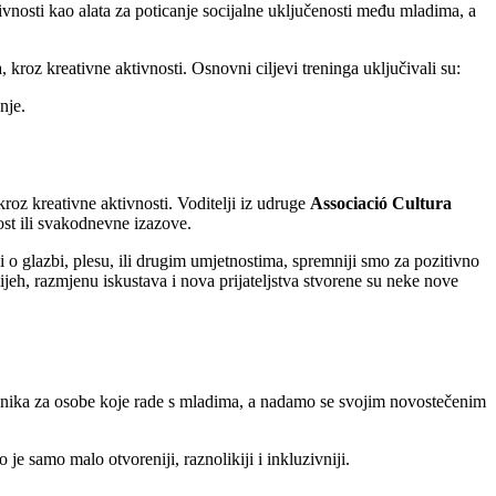
ivnosti kao alata za poticanje socijalne uključenosti među mladima, a
kroz kreativne aktivnosti. Osnovni ciljevi treninga uključivali su:
nje.
oz kreativne aktivnosti. Voditelji iz udruge
Associació Cultura
ost ili svakodnevne izazove.
i o glazbi, plesu, ili drugim umjetnostima, spremniji smo za pozitivno
mijeh, razmjenu iskustava i nova prijateljstva stvorene su neke nove
učnika za osobe koje rade s mladima, a nadamo se svojim novostečenim
je samo malo otvoreniji, raznolikiji i inkluzivniji.