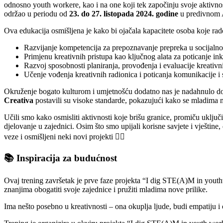
odnosno youth workere, kao i na one koji tek započinju svoje aktivnost
održao u periodu od
23. do 27. listopada 2024. godine
u predivnom A
Ova edukacija osmišljena je kako bi ojačala kapacitete osoba koje rade
Razvijanje kompetencija za prepoznavanje prepreka u socijalnom
Primjenu kreativnih pristupa kao ključnog alata za poticanje ink
Razvoj sposobnosti planiranja, provođenja i evaluacije kreativn
Učenje vođenja kreativnih radionica i poticanja komunikacije i
Okruženje bogato kulturom i umjetnošću dodatno nas je nadahnulo dok 
Creativa
postavili su visoke standarde, pokazujući kako se mladima mo
Učili smo kako osmisliti aktivnosti koje brišu granice, promiču uključ
djelovanje u zajednici. Osim što smo upijali korisne savjete i vještine
veze i osmišljeni neki novi projekti 🤹‍♂️
📚 Inspiracija za budućnost
Ovaj trening završetak je prve faze projekta “I dig STE(A)M in yout
znanjima obogatiti svoje zajednice i pružiti mladima nove prilike.
Ima nešto posebno u kreativnosti – ona okuplja ljude, budi empatiju i o