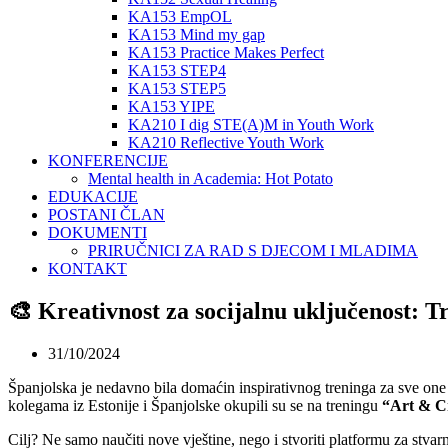
KA153 EmpOL
KA153 Mind my gap
KA153 Practice Makes Perfect
KA153 STEP4
KA153 STEP5
KA153 YIPE
KA210 I dig STE(A)M in Youth Work
KA210 Reflective Youth Work
KONFERENCIJE
Mental health in Academia: Hot Potato
EDUKACIJE
POSTANI ČLAN
DOKUMENTI
PRIRUČNICI ZA RAD S DJECOM I MLADIMA
KONTAKT
🎨 Kreativnost za socijalnu uključenost: T
31/10/2024
Španjolska je nedavno bila domaćin inspirativnog treninga za sve one 
kolegama iz Estonije i Španjolske okupili su se na treningu
“Art & Cr
Cilj? Ne samo naučiti nove vještine, nego i stvoriti platformu za stv