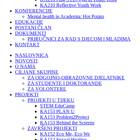
KA210 Reflective Youth Work
KONFERENCIJE
Mental health in Academia: Hot Potato
EDUKACIJE
POSTANI ČLAN
DOKUMENTI
PRIRUČNICI ZA RAD S DJECOM I MLADIMA
KONTAKT
NASLOVNICA
NOVOSTI
O NAMA
CILJANE SKUPINE
ZA ODGOJNO-OBRAZOVNE DJELATNIKE
ZA STUDENTE I DOKTORANDE
ZA VOLONTERE
PROJEKTI
PROJEKTI U TIJEKU
STEM EduCamp
KA153 PLAN U
KA153 Problem2Project
KA153 Behind the Screens
ZAVRŠENI PROJEKTI
KA152 Eco Me, Eco We
KA152 Sexual Healing