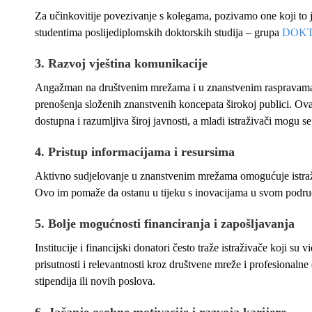
Za učinkovitije povezivanje s kolegama, pozivamo one koji to j
studentima poslijediplomskih doktorskih studija – grupa
DOK
3.
Razvoj vještina komunikacije
Angažman na društvenim mrežama i u znanstvenim raspravama p
prenošenja složenih znanstvenih koncepata širokoj publici. Ova
dostupna i razumljiva široj javnosti, a mladi istraživači mogu s
4.
Pristup informacijama i resursima
Aktivno sudjelovanje u znanstvenim mrežama omogućuje istraživ
Ovo im pomaže da ostanu u tijeku s inovacijama u svom području 
5.
Bolje mogućnosti financiranja i zapošljavanja
Institucije i financijski donatori često traže istraživače koji su
prisutnosti i relevantnosti kroz društvene mreže i profesionaln
stipendija ili novih poslova.