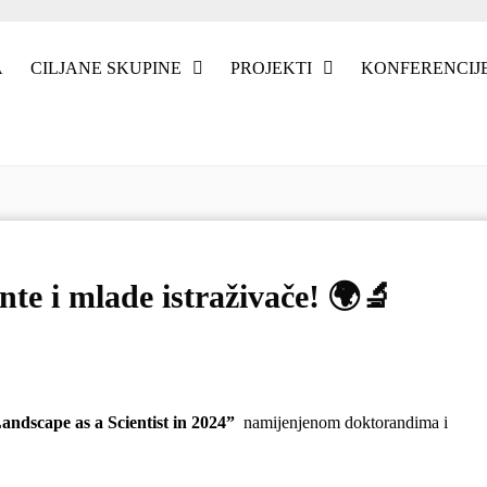
A
CILJANE SKUPINE
PROJEKTI
KONFERENCIJ
te i mlade istraživače! 🌍🔬
andscape as a Scientist in 2024”
namijenjenom doktorandima i