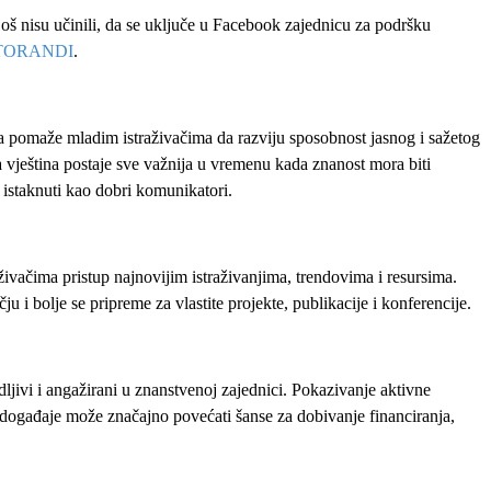
oš nisu učinili, da se uključe u Facebook zajednicu za podršku
TORANDI
.
omaže mladim istraživačima da razviju sposobnost jasnog i sažetog
 vještina postaje sve važnija u vremenu kada znanost mora biti
e istaknuti kao dobri komunikatori.
ačima pristup najnovijim istraživanjima, trendovima i resursima.
i bolje se pripreme za vlastite projekte, publikacije i konferencije.
 vidljivi i angažirani u znanstvenoj zajednici. Pokazivanje aktivne
e događaje može značajno povećati šanse za dobivanje financiranja,