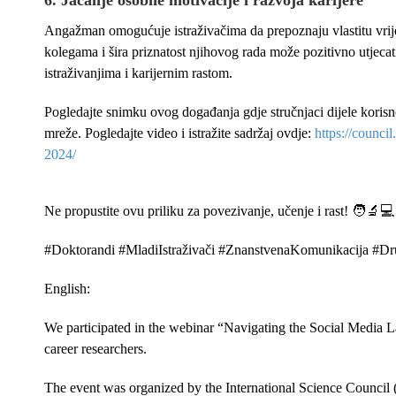
6.
Jačanje osobne motivacije i razvoja karijere
Angažman omogućuje istraživačima da prepoznaju vlastitu vrijed
kolegama i šira priznatost njihovog rada može pozitivno utjecat
istraživanjima i karijernim rastom.
Pogledajte snimku ovog događanja gdje stručnjaci dijele korisn
mreže. Pogledajte video i istražite sadržaj ovdje:
https://counci
2024/
Ne propustite ovu priliku za povezivanje, učenje i rast! 🧑‍🔬💻
#Doktorandi #MladiIstraživači #ZnanstvenaKomunikacija #D
English:
We participated in the webinar “Navigating the Social Media L
career researchers.
The event was organized by the International Science Council (I