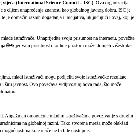
ijeća (International Science Council – ISC)
. Ova organizacija
 s ciljem unapređenja znanosti kao globalnog javnog dobra. ISC je
e je domaćin raznih događanja i inicijativa, uključujući i ovaj, koji je
mlade istraživače. Unaprijedite svoju prisutnost na internetu, povežite
nja 🌐📲 jer vam prisutnost u online prostoru može donijeti višestruke
, mladi istraživači mogu podijeliti svoje istraživačke rezultate
čja i širu javnost. Ovo povećava vidljivost njihova rada, što može
 donatora.
osti. Angažman omogućuje mladim istraživačima povezivanje s drugim
uradnicima na globalnoj razini. Tako stvorena mreža može olakšati
a i mogućnostima koje inače ne bi bile dostupne.