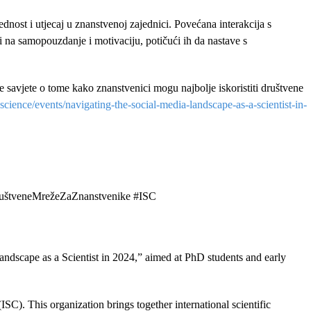
nost i utjecaj u znanstvenoj zajednici. Povećana interakcija s
i na samopouzdanje i motivaciju, potičući ih da nastave s
e savjete o tome kako znanstvenici mogu najbolje iskoristiti društvene
l.science/events/navigating-the-social-media-landscape-as-a-scientist-in-
ruštveneMrežeZaZnanstvenike #ISC
andscape as a Scientist in 2024,” aimed at PhD students and early
SC). This organization brings together international scientific