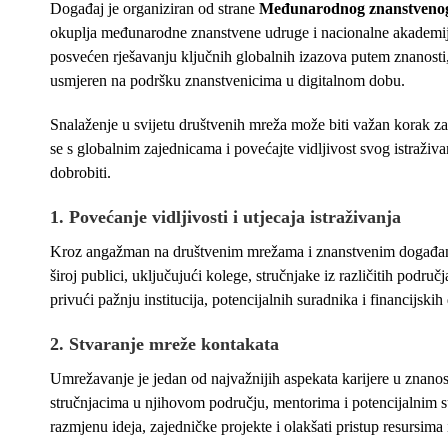
Događaj je organiziran od strane
Međunarodnog znanstvenog v
okuplja međunarodne znanstvene udruge i nacionalne akademije
posvećen rješavanju ključnih globalnih izazova putem znanosti, t
usmjeren na podršku znanstvenicima u digitalnom dobu.
Snalaženje u svijetu društvenih mreža može biti važan korak za 
se s globalnim zajednicama i povećajte vidljivost svog istraživa
dobrobiti.
1.
Povećanje vidljivosti i utjecaja istraživanja
Kroz angažman na društvenim mrežama i znanstvenim događanjima
široj publici, uključujući kolege, stručnjake iz različitih podru
privući pažnju institucija, potencijalnih suradnika i financijskih
2.
Stvaranje mreže kontakata
Umrežavanje je jedan od najvažnijih aspekata karijere u znan
stručnjacima u njihovom području, mentorima i potencijalnim s
razmjenu ideja, zajedničke projekte i olakšati pristup resursim