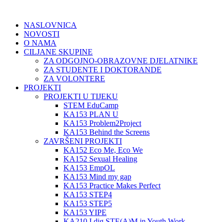
NASLOVNICA
NOVOSTI
O NAMA
CILJANE SKUPINE
ZA ODGOJNO-OBRAZOVNE DJELATNIKE
ZA STUDENTE I DOKTORANDE
ZA VOLONTERE
PROJEKTI
PROJEKTI U TIJEKU
STEM EduCamp
KA153 PLAN U
KA153 Problem2Project
KA153 Behind the Screens
ZAVRŠENI PROJEKTI
KA152 Eco Me, Eco We
KA152 Sexual Healing
KA153 EmpOL
KA153 Mind my gap
KA153 Practice Makes Perfect
KA153 STEP4
KA153 STEP5
KA153 YIPE
KA210 I dig STE(A)M in Youth Work