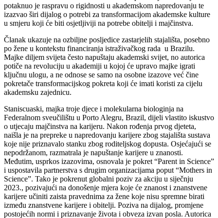
potaknuo je raspravu o rigidnosti u akademskom napredovanju te
izazvao širi dijalog o potrebi za transformacijom akademske kulture
u smjeru koji će biti osjetljiviji na potrebe obitelji i majčinstva.
Članak ukazuje na ozbiljne posljedice zastarjelih stajališta, posebno
po žene u kontekstu financiranja istraživačkog rada u Brazilu.
Majke diljem svijeta često napuštaju akademski svijet, no autorica
potiče na revoluciju u akademiji u kojoj će upravo majke igrati
ključnu ulogu, a ne odnose se samo na osobne izazove već čine
pokretače transformacijskog pokreta koji će imati koristi za cijelu
akademsku zajednicu.
Staniscuaski, majka troje djece i molekularna biologinja na
Federalnom sveučilištu u Porto Alegru, Brazil, dijeli vlastito iskustvo
o utjecaju majčinstva na karijeru. Nakon rođenja prvog djeteta,
naišla je na prepreke u napredovanju karijere zbog stajališta sustava
koje nije priznavalo stanku zbog roditeljskog dopusta. Osjećajući se
nepodržanom, razmatrala je napuštanje karijere u znanosti.
Međutim, usprkos izazovima, osnovala je pokret “Parent in Science”
i uspostavila partnerstva s drugim organizacijama poput “Mothers in
Science”. Tako je pokrenut globalni poziv za akciju u siječnju
2023., pozivajući na donošenje mjera koje će znanost i znanstvene
karijere učiniti zaista pravednima za žene koje nisu spremne birati
između znanstvene karijere i obitelji. Poziva na dijalog, promjene
postojećih normi i priznavanje života i obveza izvan posla. Autorica