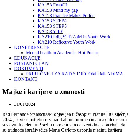
KA153 EmpOL
KA153 Mind my gap
KA153 Practice Makes Perfect
KA153 STEP4
KA153 STEP5
KA153 YIPE
KA210 I dig STE(A)M in Youth Work
KA210 Reflective Youth Work
KONFERENCIJE
Mental health in Academia: Hot Potato
EDUKACIJE
POSTANI ČLAN
DOKUMENTI
PRIRUČNICI ZA RAD S DJECOM I MLADIMA
KONTAKT
Majke i karijere u znanosti
31/01/2024
Rad Fernande Staniscuaski objavljen u časopisu Nature, 30. siječnja
2024., bavi se potrebom za radikalnim promjenama u akademskom
sustavu. Incident u Brazilu u kojem je recenzentkinja sugerirala da
su trudnoće istraživačice Marie Carlotto usporile njezinu karijeru