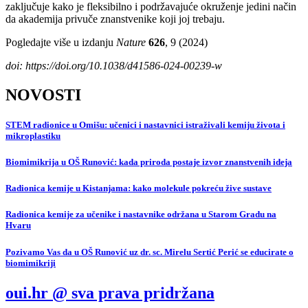
zaključuje kako je fleksibilno i podržavajuće okruženje jedini način
da akademija privuče znanstvenike koji joj trebaju.
Pogledajte više u izdanju
Nature
626
, 9 (2024)
doi: https://doi.org/10.1038/d41586-024-00239-w
NOVOSTI
STEM radionice u Omišu: učenici i nastavnici istraživali kemiju života i
mikroplastiku
Biomimikrija u OŠ Runović: kada priroda postaje izvor znanstvenih ideja
Radionica kemije u Kistanjama: kako molekule pokreću žive sustave
Radionica kemije za učenike i nastavnike održana u Starom Gradu na
Hvaru
Pozivamo Vas da u OŠ Runović uz dr. sc. Mirelu Sertić Perić se educirate o
biomimikriji
oui.hr @ sva prava pridržana