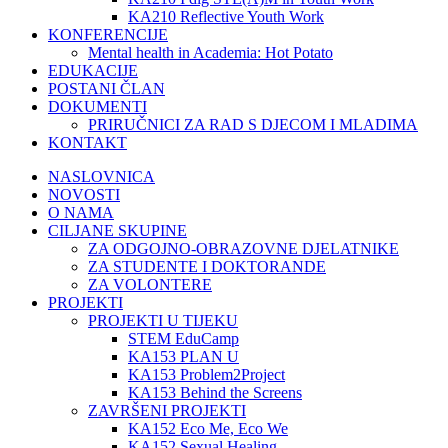
KA210 Reflective Youth Work
KONFERENCIJE
Mental health in Academia: Hot Potato
EDUKACIJE
POSTANI ČLAN
DOKUMENTI
PRIRUČNICI ZA RAD S DJECOM I MLADIMA
KONTAKT
NASLOVNICA
NOVOSTI
O NAMA
CILJANE SKUPINE
ZA ODGOJNO-OBRAZOVNE DJELATNIKE
ZA STUDENTE I DOKTORANDE
ZA VOLONTERE
PROJEKTI
PROJEKTI U TIJEKU
STEM EduCamp
KA153 PLAN U
KA153 Problem2Project
KA153 Behind the Screens
ZAVRŠENI PROJEKTI
KA152 Eco Me, Eco We
KA152 Sexual Healing