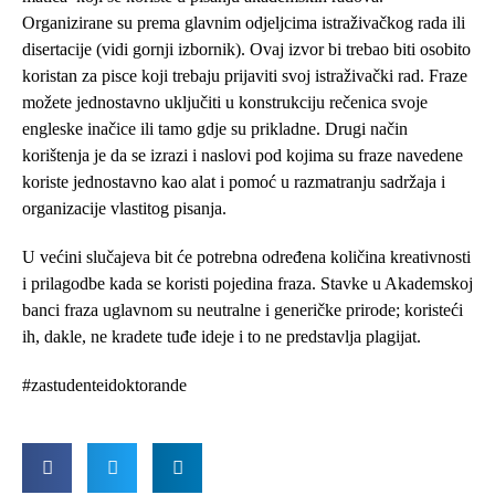
Organizirane su prema glavnim odjeljcima istraživačkog rada ili
disertacije (vidi gornji izbornik). Ovaj izvor bi trebao biti osobito
koristan za pisce koji trebaju prijaviti svoj istraživački rad. Fraze
možete jednostavno uključiti u konstrukciju rečenica svoje
engleske inačice ili tamo gdje su prikladne. Drugi način
korištenja je da se izrazi i naslovi pod kojima su fraze navedene
koriste jednostavno kao alat i pomoć u razmatranju sadržaja i
organizacije vlastitog pisanja.
U većini slučajeva bit će potrebna određena količina kreativnosti
i prilagodbe kada se koristi pojedina fraza. Stavke u Akademskoj
banci fraza uglavnom su neutralne i generičke prirode; koristeći
ih, dakle, ne kradete tuđe ideje i to ne predstavlja plagijat.
#zastudenteidoktorande