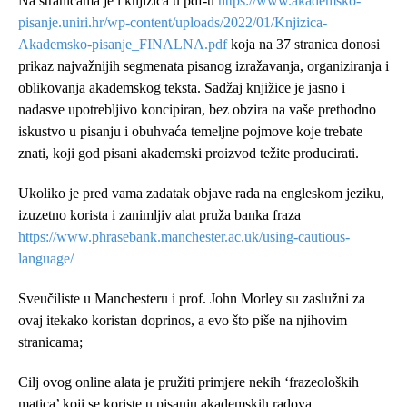
Na stranicama je i knjižica u pdf-u
https://www.akademsko-
pisanje.uniri.hr/wp-content/uploads/2022/01/Knjizica-
Akademsko-pisanje_FINALNA.pdf
koja na 37 stranica donosi
prikaz najvažnijih segmenata pisanog izražavanja, organiziranja i
oblikovanja akademskog teksta. Sadžaj knjižice je jasno i
nadasve upotrebljivo koncipiran, bez obzira na vaše prethodno
iskustvo u pisanju i obuhvaća temeljne pojmove koje trebate
znati, koji god pisani akademski proizvod težite producirati.
Ukoliko je pred vama zadatak objave rada na engleskom jeziku,
izuzetno korista i zanimljiv alat pruža banka fraza
https://www.phrasebank.manchester.ac.uk/using-cautious-
language/
Sveučiliste u Manchesteru i prof. John Morley su zaslužni za
ovaj itekako koristan doprinos, a evo što piše na njihovim
stranicama;
Cilj ovog online alata je pružiti primjere nekih ‘frazeoloških
matica’ koji se koriste u pisanju akademskih radova.